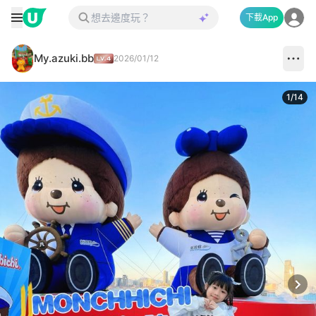
下載App
My.azuki.bb
2026/01/12
1
/
14
Next