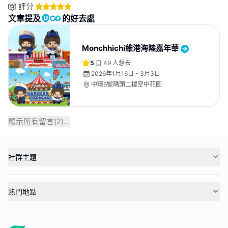
評分
文章提及
的好去處
Monchhichi維港海陸嘉年華
5
49
人想去
2026年1月16日 - 3月3日
中環6號碼頭二樓空中花園
顯示所有留言(
2
)...
社群主題
熱門地點