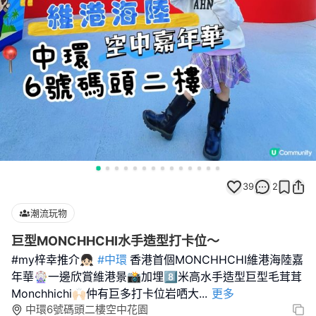
39
2
潮流玩物
巨型MONCHHCHI水手造型打卡位～
#my梓幸推介👧🏻
#中環
香港首個MONCHHCHI維港海陸嘉
年華🎡一邊欣賞維港景📸加埋8️⃣米高水手造型巨型毛茸茸
Monchhichi🙌🏻仲有巨多打卡位岩哂大
...
更多
中環6號碼頭二樓空中花園