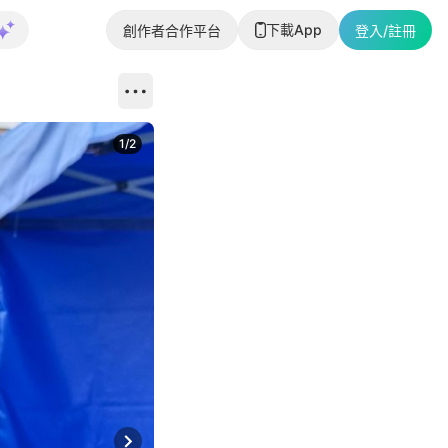
下載App
創作者合作平台
登入/註冊
1
/
2
即睇更多社