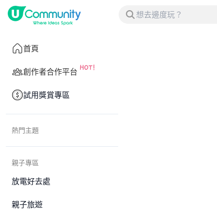
首頁
創作者合作平台
試用獎賞專區
熱門主題
親子專區
放電好去處
親子旅遊