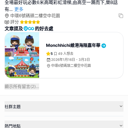
全場最好玩必數6米高嘅彩虹滑梯,由高空一瀡而下,樂B話
有
...
更多
中環6號碼頭二樓空中花園
評分
文章提及
的好去處
Monchhichi維港海陸嘉年華
5
49
人想去
2026年1月16日 - 3月3日
中環6號碼頭二樓空中花園
顯示所有留言(
2
)...
社群主題
熱門地點