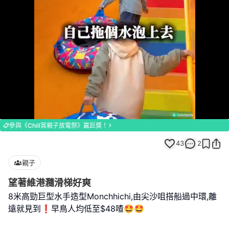
Loaded
:
Unmute
100.00%
參與《Chill賞親子放電祭》贏巨獎！
43
2
親子
望著維港瀡滑梯好爽
8米高勁巨型水手造型Monchhichi,由尖沙咀搭船過中環,離
遠就見到❗️早鳥人均低至$48喳🤩🤩