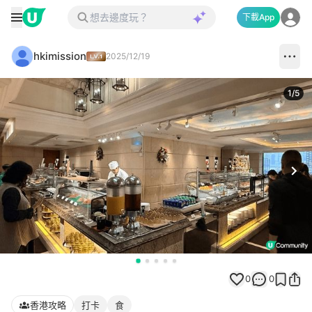
下載App
hkimission
2025/12/19
1
/
5
Next
0
0
香港攻略
打卡
食