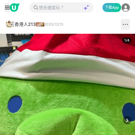
下載App
香港人213
2025/12/15
1
/
4
Next