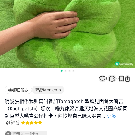
0
0
節日限定
聖誕Moments
呢幾張相係我興奮咁參加Tamagotchi聖誕見面會大嘴吉
（Kuchipatchi）場次，喺九龍灣奇趣天地淘大花園商場同
超巨型大嘴吉公仔打卡，仲拎埋自己嘅大嘴吉
...
更多
評分
發表第一個留言...