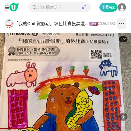
下載App
「我的Chill賞假期」填色比賽投票進行中✅
2026/06/01
1
/
2
Next