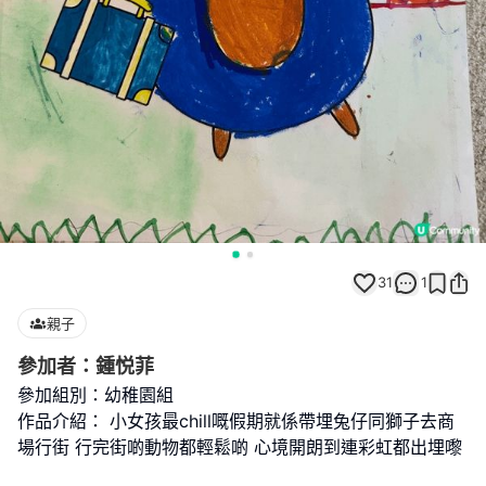
31
1
親子
參加者：鍾悦菲
參加組別：幼稚園組
作品介紹： 小女孩最chill嘅假期就係帶埋兔仔同獅子去商
場行街 行完街啲動物都輕鬆啲 心境開朗到連彩虹都出埋嚟