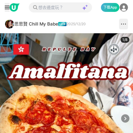
下載App
思思賢 Chill My Babe
2025/12/20
1
/
8
Next