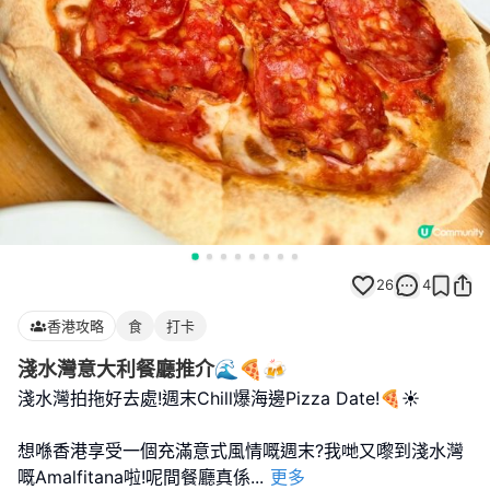
26
4
香港攻略
食
打卡
淺水灣意大利餐廳推介🌊🍕🍻
淺水灣拍拖好去處!週末Chill爆海邊Pizza Date!🍕☀️
想喺香港享受一個充滿意式風情嘅週末?我哋又嚟到淺水灣
嘅Amalfitana啦!呢間餐廳真係
...
更多