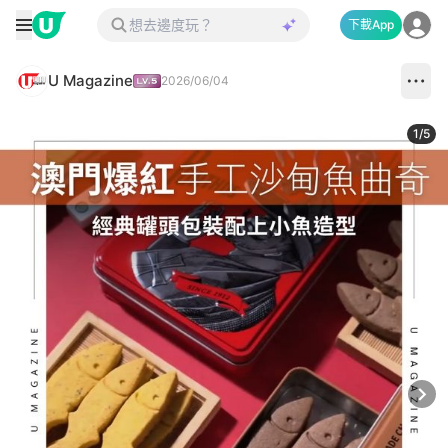
下載App
U Magazine
2026/06/04
1
/
5
Next