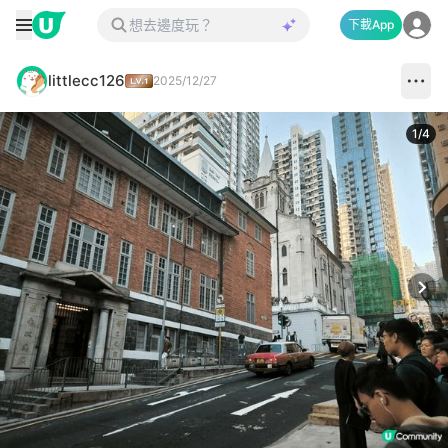
下載App
littlecc126
2025/12/27
1
/
4
Next