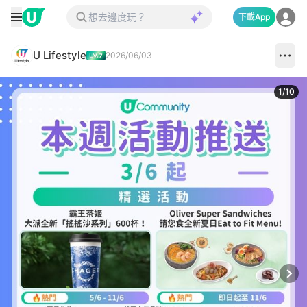
下載App
U Lifestyle
2026/06/03
1
/
10
Next