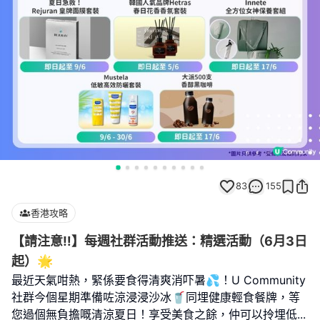
83
155
香港攻略
【請注意‼️】每週社群活動推送：精選活動（6月3日
起）🌟
最近天氣咁熱，緊係要食得清爽消吓暑💦！U Community
社群今個星期準備咗涼浸浸沙冰🥤同埋健康輕食餐牌，等
您過個無負擔嘅清涼夏日！享受美食之餘，仲可以拎埋低
...