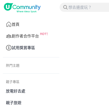
首頁
創作者合作平台
試用獎賞專區
熱門主題
親子專區
放電好去處
親子旅遊