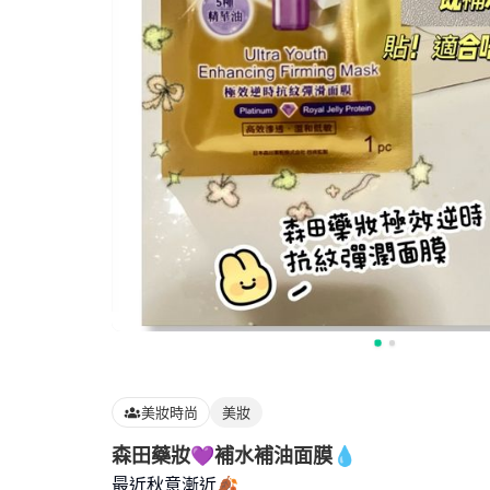
美妝時尚
美妝
森田藥妝💜補水補油面膜💧
最近秋意漸近🍂