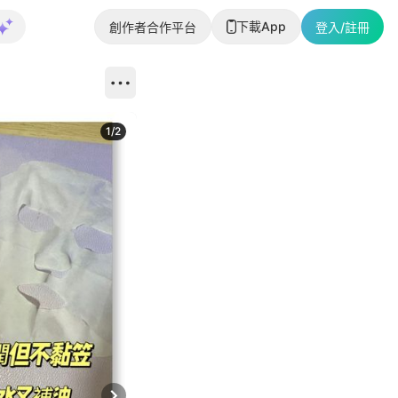
下載App
創作者合作平台
登入/註冊
1
/
2
即睇更多社