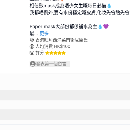
相信敷mask成為唔少女生嘅每日必備💧
我都唔例外,要有水份穩定嘅皮膚,化妝先會貼先會靚
Paper mask大部份都係補水為主💧💜
最
...
更多
香港旺角西洋菜南街屈臣氏
人均消費
HK$
100
評分
發表第一個留言...