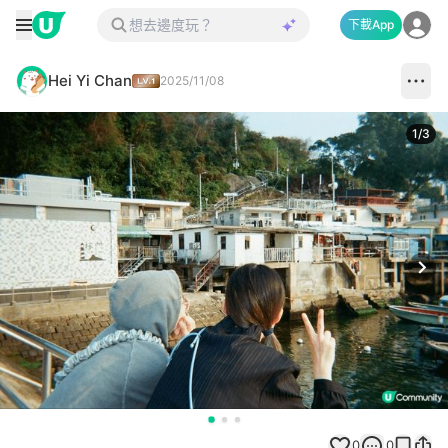
下載App
Hei Yi Chan
2025/11/08
1
/
3
Next
0
0