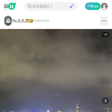
下載App
Yu_0_0_
2026/02/20
1
/
2
Next