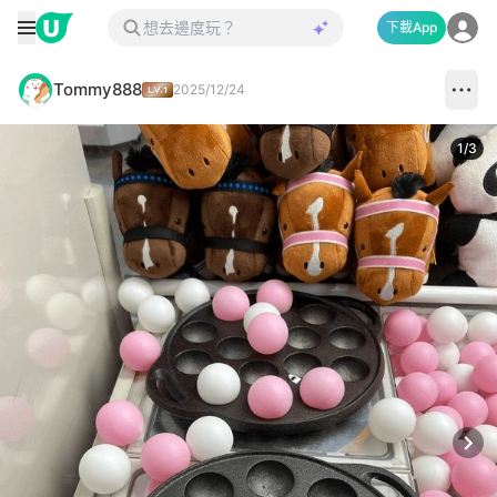
下載App
Tommy888
2025/12/24
1
/
3
Next