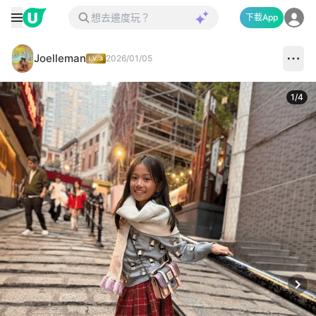
下載App
Joelleman
2026/01/05
1
/
4
Next