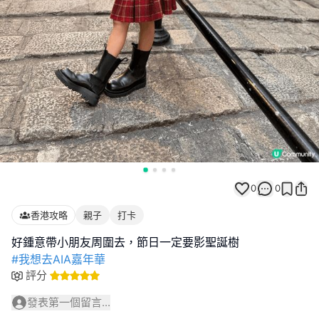
0
0
香港攻略
親子
打卡
#我想去AIA嘉年華
評分
發表第一個留言...