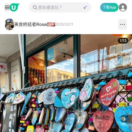
下載App
美食終結者Rose
2025/12/11
1
/
13
Next