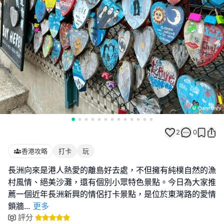
2
0
香港攻略
打卡
玩
長洲向來是港人熱愛的離島好去處，不但擁有純樸自然的漁
村風情、絕美沙灘，還有個別小眾特色景點。今日為大家推
薦一個近年長洲新興的情侶打卡景點，是位於東灣路的愛情
鎖牆
...
更多
評分