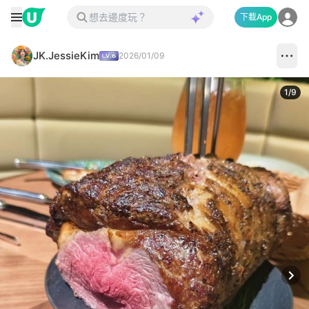
下載App
JK.JessieKim
2026/01/09
1
/
9
Next