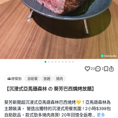
20
2
擦餐勁
自助餐
放題
燒肉
【沉浸式亞馬遜森林 の 葵芳巴西燒烤放題】
葵芳新開超沉浸式亞馬遜森林巴西燒烤💛！亞馬遜森林為
主題裝潢， 營造出獨特的沉浸式用餐氛圍 ! 2小時$398包
自助飲品，款式勁多燒肉高質! 20年回憶全返嚟
...
更多