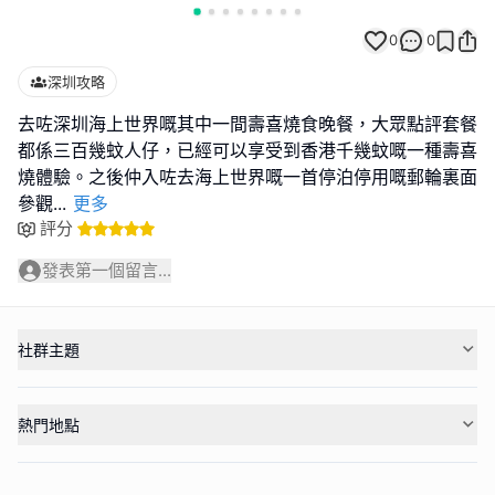
0
0
深圳攻略
去咗深圳海上世界嘅其中一間壽喜燒食晚餐，大眾點評套餐
都係三百幾蚊人仔，已經可以享受到香港千幾蚊嘅一種壽喜
燒體驗。之後仲入咗去海上世界嘅一首停泊停用嘅郵輪裏面
參觀
...
更多
評分
發表第一個留言...
社群主題
熱門地點