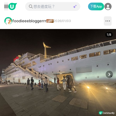
下載App
foodieeebloggerrr
2026/01/03
1
/
8
Next