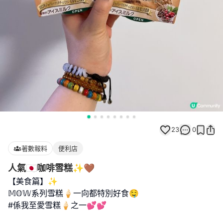
23
0
著數報料
便利店
人氣🇯🇵咖啡雪糕✨🤎
【美食篇】✨
𝕄𝕆𝕎系列雪糕🍦一向都特別好食🤤
#係我至愛雪糕🍦之一💕💕