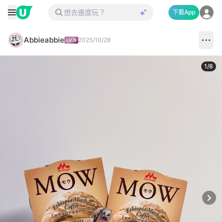
下載App
Abbieabbie
2025/10/28
1
/
8
Next