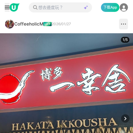
下載App
CoffeeholicM
2026/01/27
1
/
5
Next