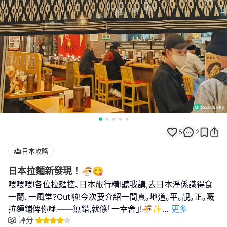
5
2
日本攻略
日本拉麵新發現！🍜😋
喂喂喂!各位拉麵控､日本旅行精!聽我講,去日本淨係識得食
一蘭､一風堂?Out啦!今次要介紹一間真｡地道｡平｡靚｡正｡嘅
拉麵鋪俾你哋——無錯,就係｢一幸舍｣!🍜✨
...
更多
評分