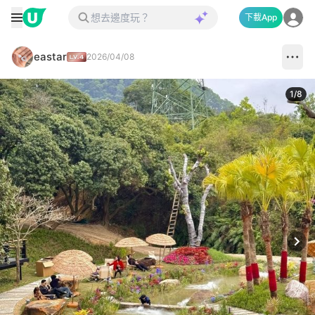
下載App
eastar
2026/04/08
1
/
8
Next