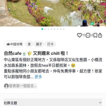
11
0
中國攻略
食
親子
打卡
自然cafe🍵🌾 又到週末 chill 啦！
中山東區有個好正嘅地方，又係咖啡店又似生態園，小橋流
水加森系園林，放假去hea半日都抵架。🥹
重點係寵物同小朋友都啱去，仲有免費停車，超方便！依家
可以飲咖啡食甜
...
更多
發表第一個留言...
社群主題