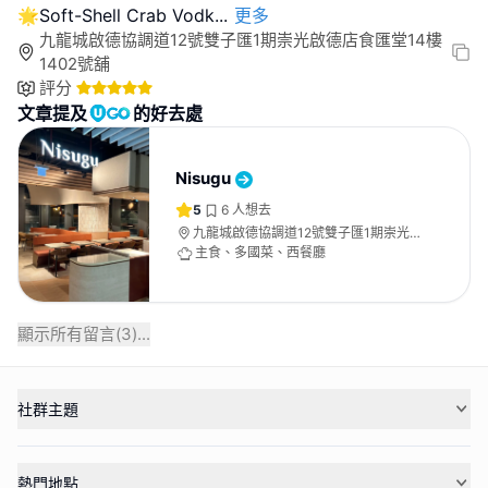
🌟Soft-Shell Crab Vodk
...
更多
九龍城啟德協調道12號雙子匯1期崇光啟德店食匯堂14樓
1402號舖
評分
文章提及
的好去處
Nisugu
5
6
人想去
九龍城啟德協調道12號雙子匯1期崇光啟
德店食匯堂14樓1402號舖
主食、多國菜、西餐廳
顯示所有留言(
3
)...
社群主題
熱門地點