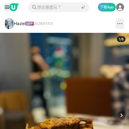
下載App
Hazel
2026/01/03
1
/
8
Next