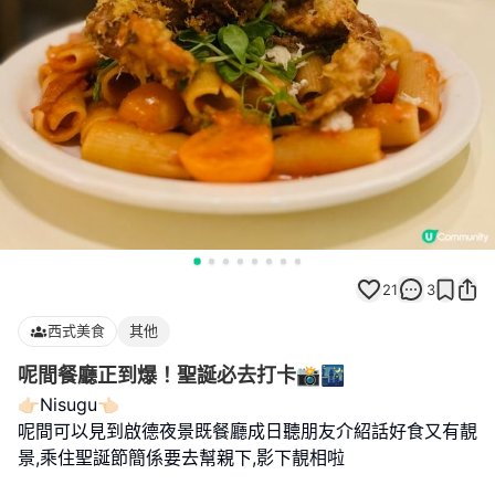
21
3
西式美食
其他
呢間餐廳正到爆！聖誕必去打卡📸🌃
👉🏻Nisugu👈🏻
呢間可以見到啟德夜景既餐廳成日聽朋友介紹話好食又有靚
景,乘住聖誕節簡係要去幫親下,影下靚相啦