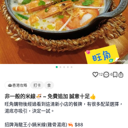
12
6
香港攻略
打卡
食
非一般的米線🍜 ~ 免費追加 誠意十足👍
旺角購物後經過看到這清新小店的餐牌，有很多配菜選擇，
湯底亦吸引，決定一試。
招牌海龍王小鍋米線(雞骨湯底)🦐 $88