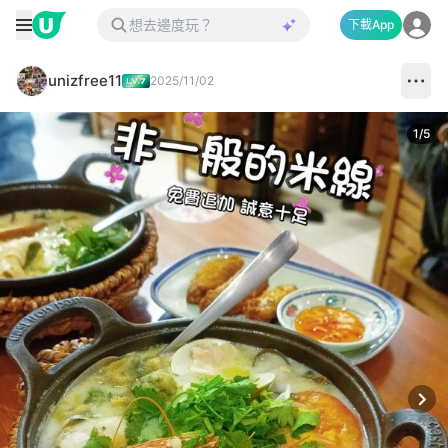
下載App
unizfree11
2025/11/02
1
/
5
Next