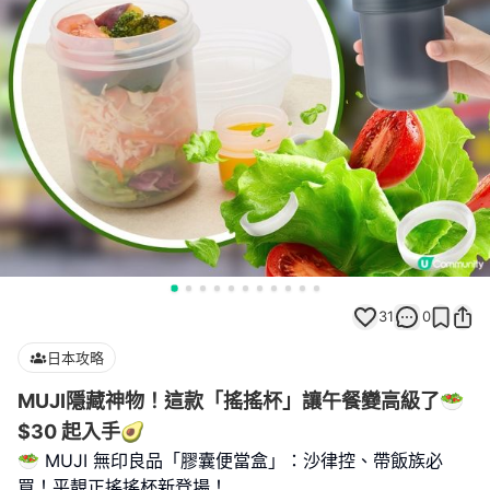
31
0
日本攻略
MUJI隱藏神物！這款「搖搖杯」讓午餐變高級了🥗
$30 起入手🥑
🥗 MUJI 無印良品「膠囊便當盒」：沙律控、帶飯族必
買！平靚正搖搖杯新登場！