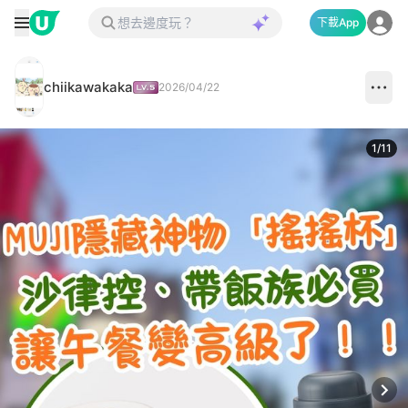
下載App
chiikawakaka
2026/04/22
1
/
11
Next