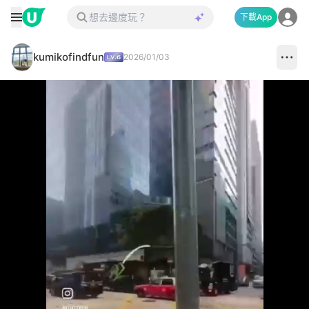
下載App
kumikofindfun
2026/01/03