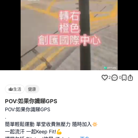
Loaded
:
Unmute
100.00%
2
0
生活
健康
POV:如果你識睇GPS
POV:如果你識睇GPS
.
簡單輕鬆運動 單堂收費無壓力 隨時加入🔅
一起流汗 一起Keep Fit!💪