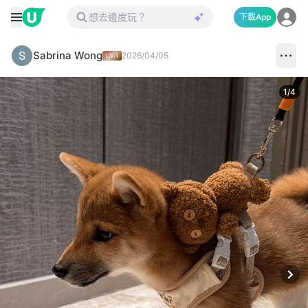
下載App
Sabrina Wong
2026/04/05
1
/
4
Next