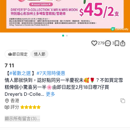
279
3
節日限定
情人節
7 11
【
#著數之選
】
#7天限時優惠
情人節就快到，諗好點同另一半慶祝未🥰🌹？不如買定雪
糕俾個小驚喜另一半🌸由即日起至2月18日嚟7仔買
Dreyer’s D-Colle
...
更多
香港
評分
顯示所有留言(
3
)...