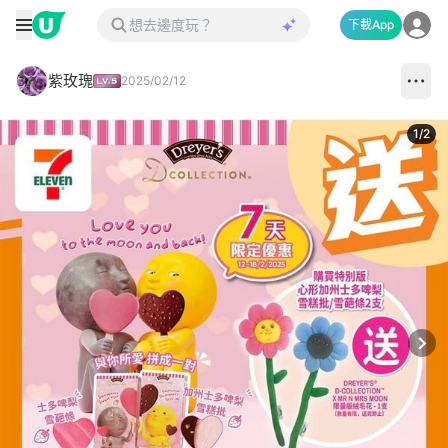
下載App
紫玫瑰
2025/02/12
1
/
2
Next