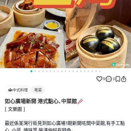
9
0
中式料理
粵菜
如心廣場新開 港式點心､中菜館🥢
[ 文樂園 ]
最近係荃灣行街見到如心廣場1期新開咗間中菜館,有手工點
心､小菜､燒味等,裝潢仲好有特色｡