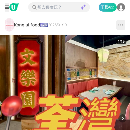
下載App
Konglui.food
2026/01/19
1
/
19
Next