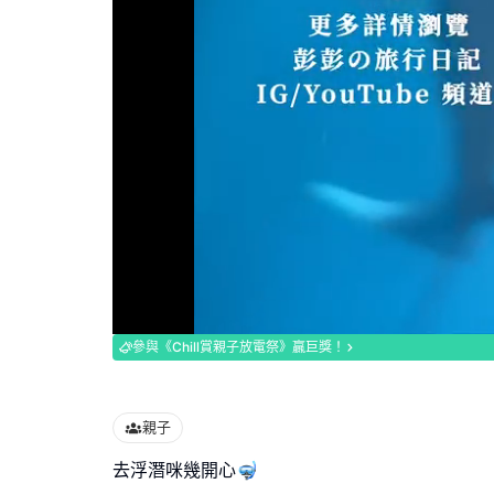
Loaded
:
100.00%
參與《Chill賞親子放電祭》贏巨獎！
親子
去浮潛咪幾開心🤿