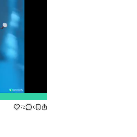
Unmute
72
0