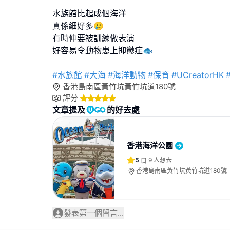
水族館比起成個海洋
真係細好多🥲
有時仲要被訓練做表演
好容易令動物患上抑鬱症🐟
#水族館
#大海
#海洋動物
#保育
#UCreatorHK
香港島南區黃竹坑黃竹坑道180號
評分
文章提及
的好去處
香港海洋公園
5
9
人想去
香港島南區黃竹坑黃竹坑道180號
發表第一個留言...