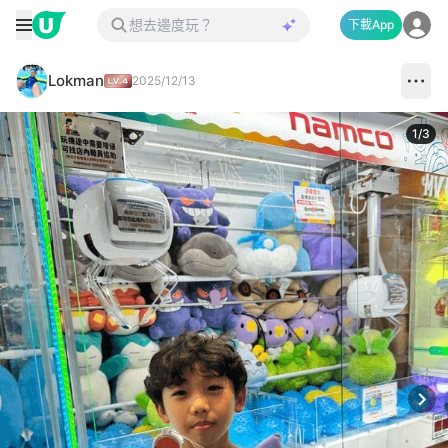
下載App
Lokman
2025/12/13
1
/
3
Next