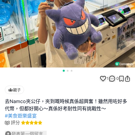
1
0
親子
去Namco夾公仔，夾到嘅時候真係超興奮！雖然用咗好多
#美食遊樂盛宴
評分
發表第一個留言...