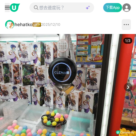
下載App
hehatko
2025/12/10
1
/
3
Next