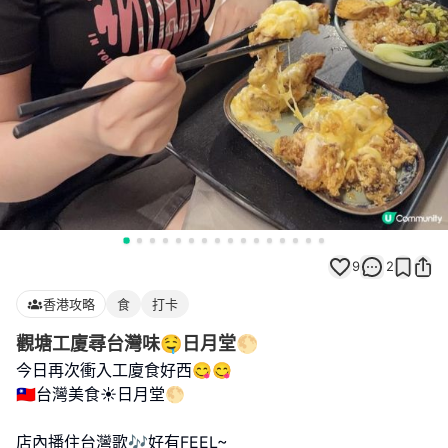
9
2
香港攻略
食
打卡
觀塘工廈尋台灣味🤤日月堂🌕
今日再次衝入工廈食好西😋😋
🇹🇼台灣美食☀日月堂🌕
店內播住台灣歌🎶好有FEEL~