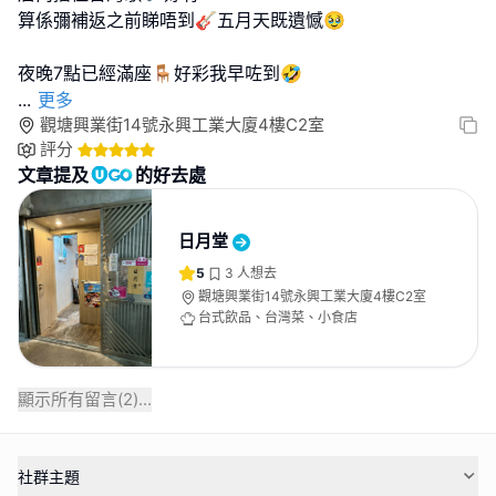
算係彌補返之前睇唔到🎸五月天既遺憾🥹
...
更多
觀塘興業街14號永興工業大廈4樓C2室
評分
文章提及
的好去處
日月堂
5
3
人想去
觀塘興業街14號永興工業大廈4樓C2室
台式飲品、台灣菜、小食店
顯示所有留言(
2
)...
社群主題