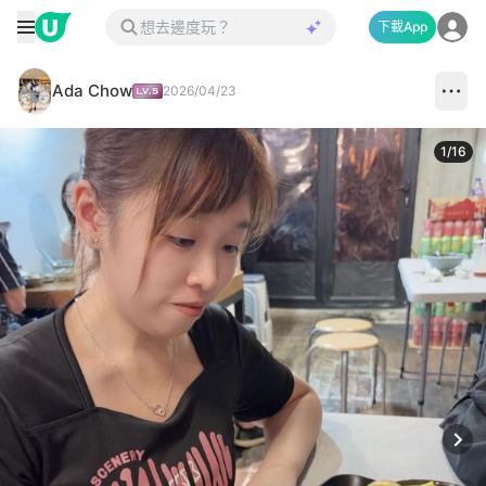
下載App
Ada Chow
2026/04/23
1
/
16
Next