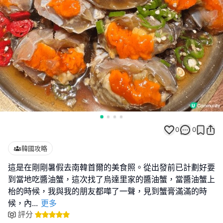
0
0
韓國攻略
這是在剛剛暑假去南韓首爾的美食照。從出發前已計劃好要
到當地吃醬油蟹，這次找了烏達里家的醬油蟹，當醬油蟹上
枱的時候，我與我的朋友都嘩了一聲，見到蟹膏滿滿的時
候，內
...
更多
評分