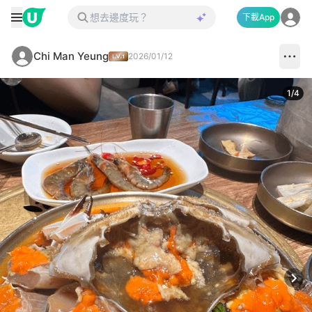
下載App
Chi Man Yeung
2026/01/12
1
/
4
Next