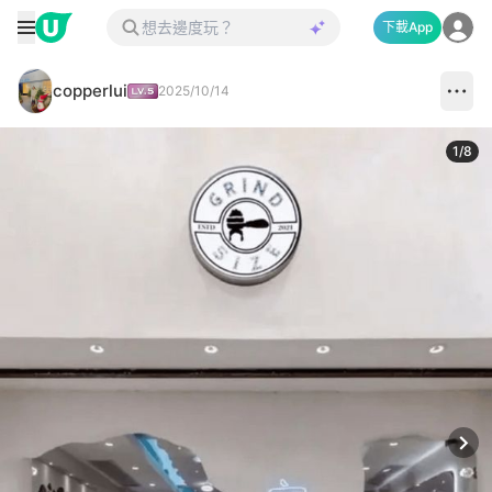
下載App
copperlui
2025/10/14
1
/
8
Next