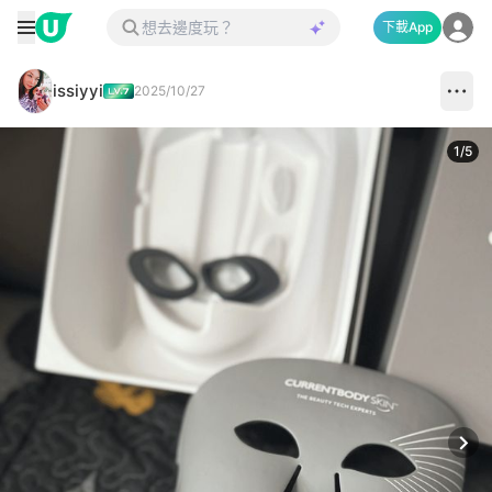
下載App
issiyyi
2025/10/27
1
/
5
Next