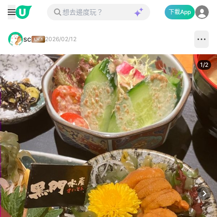
下載App
sc
2026/02/12
1
/
2
Next