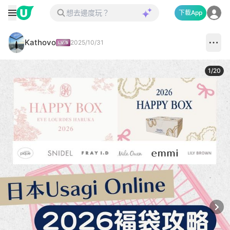
下載App
Kathovo
2025/10/31
1
/
20
Next