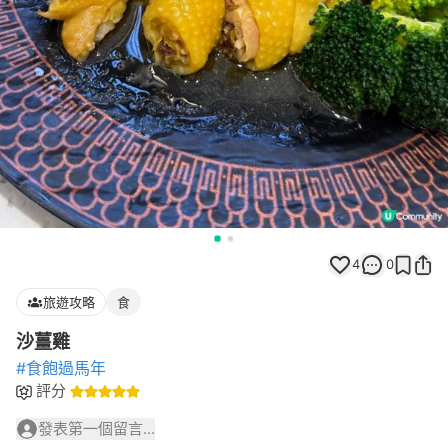
4
0
旅遊攻略
食
沙薑雞
#食飽過馬年
評分
發表第一個留言...