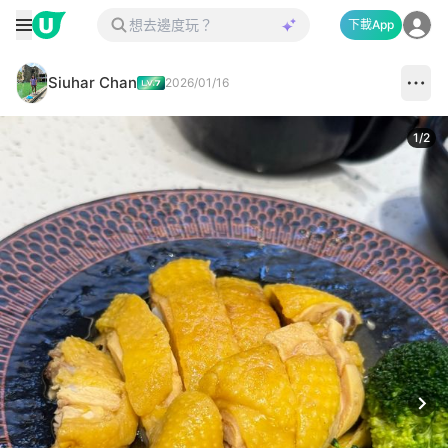
下載App
Siuhar Chan
2026/01/16
1
/
2
Next