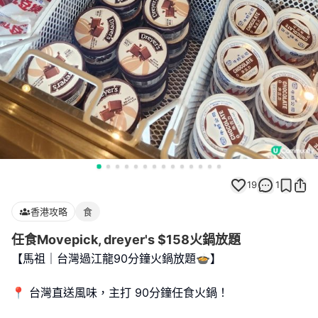
19
1
香港攻略
食
任食Movepick, dreyer's $158火鍋放題
【馬祖｜台灣過江龍90分鐘火鍋放題🍲】
📍 台灣直送風味，主打 90分鐘任食火鍋！