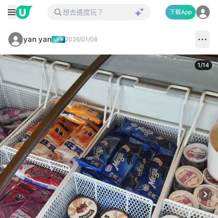
下載App
yan yan
2026/01/08
1
/
14
Next