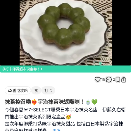
Loaded
:
Unmute
100.00%
打卡即賞超市現金券！
19
2
香港攻略
食
打卡
抹茶控召喚❤️‍🔥宇治抹茶味返嚟喇！🍵💚
今個春夏☀️7-SELECT聯乘日本宇治抹茶名店—伊藤久右衛
門推出宇治抹茶系列限定產品🥳
是次年度聯乘打造嘅宇治抹茶甜品 包括由日本製造宇治抹
茶忌廉麻糬感蛋糕卷
...
更多