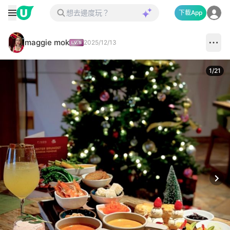
下載App
maggie mok
2025/12/13
1
/
21
Next