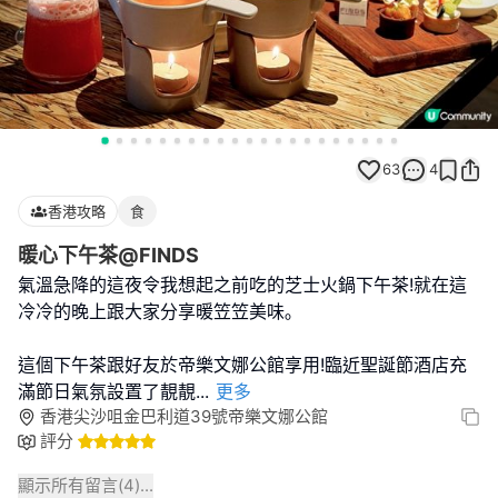
63
4
香港攻略
食
暖心下午茶@FINDS
氣溫急降的這夜令我想起之前吃的芝士火鍋下午茶!就在這
冷冷的晚上跟大家分享暖笠笠美味｡
這個下午茶跟好友於帝樂文娜公館享用!臨近聖誕節酒店充
滿節日氣氛設置了靚靚
...
更多
香港尖沙咀金巴利道39號帝樂文娜公館
評分
顯示所有留言(
4
)...