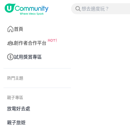
首頁
創作者合作平台
試用獎賞專區
熱門主題
親子專區
放電好去處
親子旅遊