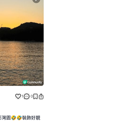
Next slide
1
0
灣園🤣🤣裝飾好靚