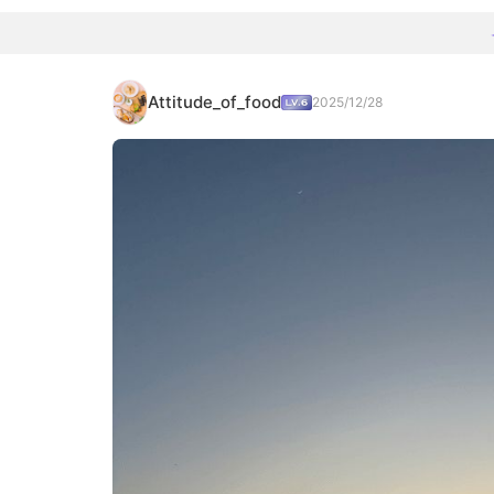
Attitude_of_food
2025/12/28