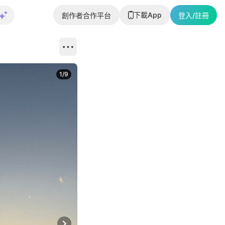
下載App
創作者合作平台
登入/註冊
1
/
9