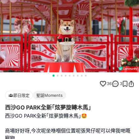
36
3
節日限定
聖誕Moments
西沙GO PARK全新｢炫夢旋轉木馬｣
西沙GO PARK全新｢炫夢旋轉木馬｣🤩
商場好好呀,今次呢坐喺嗰個位置呢張凳仔呢可以俾我哋嘅
寵物