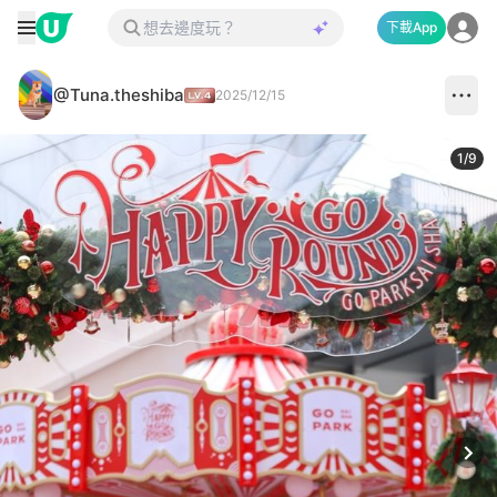
下載App
@Tuna.theshiba
2025/12/15
1
/
9
Next