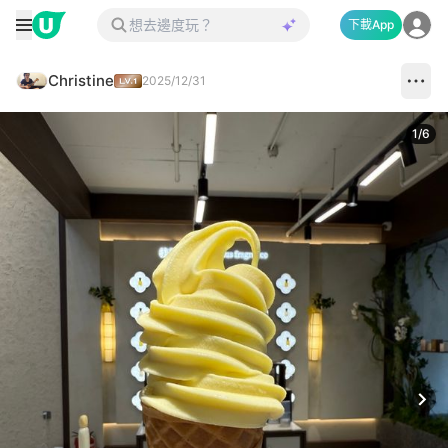
下載App
Christine
2025/12/31
1
/
6
Next