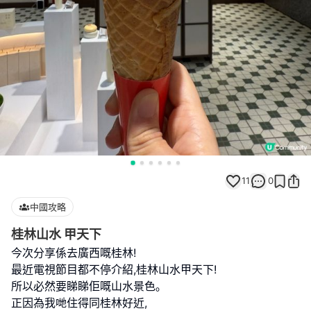
11
0
中國攻略
桂林山水 甲天下
今次分享係去廣西嘅桂林!
最近電視節目都不停介紹,桂林山水甲天下!
所以必然要睇睇佢嘅山水景色｡
正因為我哋住得同桂林好近,