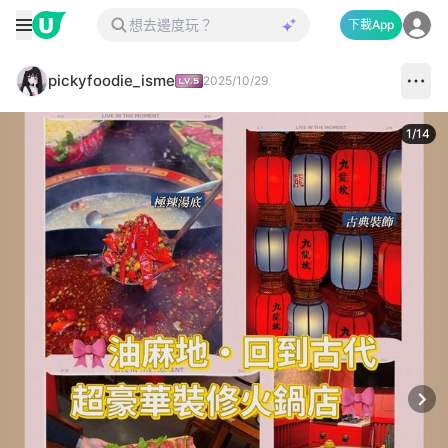
下載App
pickyfoodie_isme
2025/10/29
1
/
14
Next