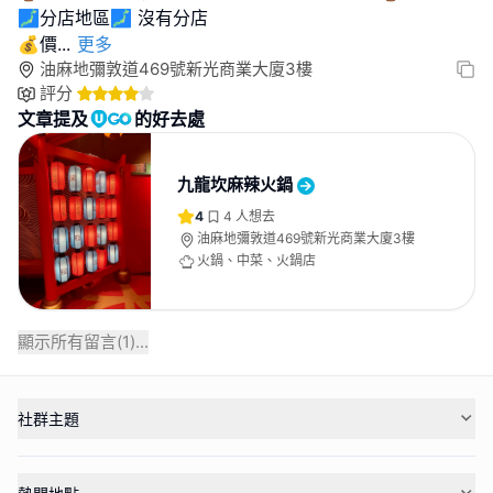
🗾分店地區🗾 沒有分店
💰價
...
更多
油麻地彌敦道469號新光商業大廈3樓
評分
文章提及
的好去處
九龍坎麻辣火鍋
4
4
人想去
油麻地彌敦道469號新光商業大廈3樓
火鍋、中菜、火鍋店
顯示所有留言(
1
)...
社群主題