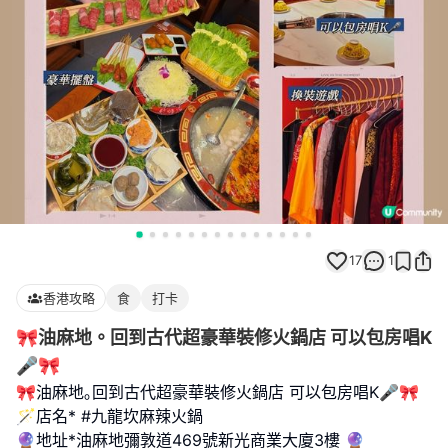
17
1
香港攻略
食
打卡
🎀油麻地。回到古代超豪華裝修火鍋店 可以包房唱K
🎤🎀
🎀油麻地｡回到古代超豪華裝修火鍋店 可以包房唱K🎤🎀
🪄店名* #九龍坎麻辣火鍋
🔮地址*油麻地彌敦道469號新光商業大廈3樓 🔮