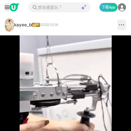
下載App
kayee_b
2025/12/16