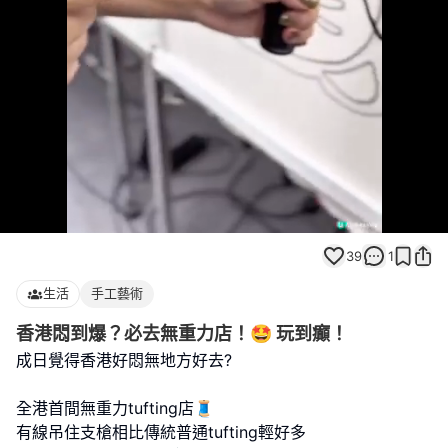
Loaded
:
Unmute
100.00%
39
1
生活
手工藝術
香港悶到爆？必去無重力店！🤩 玩到癲！
成日覺得香港好悶無地方好去?
全港首間無重力tufting店🧵
有線吊住支槍相比傳統普通tufting輕好多