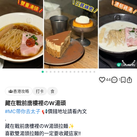
44
1
香港攻略
打卡
食
藏在戰前唐樓裡のW湯頭
#MC帶你去太子
📢價錢地址請看內文
.
藏在戰前唐樓裡のW湯頭拉麵✨
喜歡雙湯頭拉麵的一定要收藏這家!!