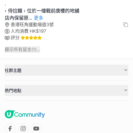
.
‹ 侍拉麵 › 位於一橦戰前唐樓的地舖
店內保留原
...
更多
香港旺角運動場道3號
人均消費
HK$
197
評分
顯示所有留言(
1
)...
社群主題
熱門地點