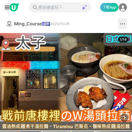
下載App
Ming_Course
2025/10/28
1
/
14
Next