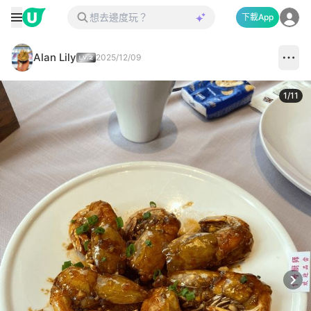
下載App
Alan Lily
2025/12/09
1
/
11
Next