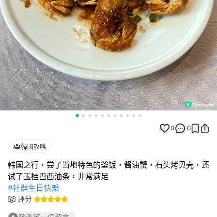
0
0
韓國攻略
韩国之行，尝了当地特色的釜饭，酱油蟹，石头烤贝壳，还
#社群生日快樂
評分