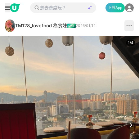
下載App
TM128_lovefood 為食妹
2026/01/12
1
/
4
Next