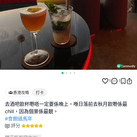
1
1
香港攻略
打卡
去酒吧飲杯嘢唔一定要係晚上，喺日落前去秋月飲嘢係最
#食飽過馬年
評分