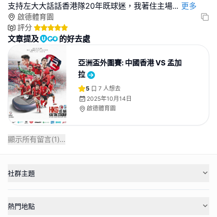
支持左大大話話香港隊20年既球迷，我著住主場
...
更多
啟德體育園
評分
文章提及
的好去處
亞洲盃外圍賽: 中國香港 VS 孟加
拉
5
7
人想去
2025年10月14日
啟德體育園
顯示所有留言(
1
)...
社群主題
熱門地點