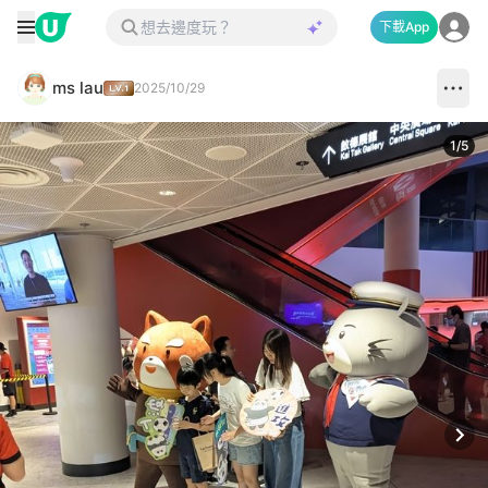
下載App
ms lau
2025/10/29
1
/
5
Next