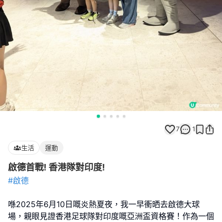
7
1
生活
運動
啟德首戰! 香港隊對印度!
#啟德
喺2025年6月10日嘅炎熱夏夜，我一早衝晒去啟德大球
場，親眼見證香港足球隊對印度嘅亞洲盃資格賽！作為一個